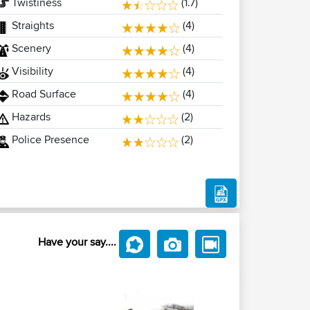
Twistiness
(1.7)
Straights
(4)
Scenery
(4)
Visibility
(4)
Road Surface
(4)
Hazards
(2)
Police Presence
(2)
Have your say....