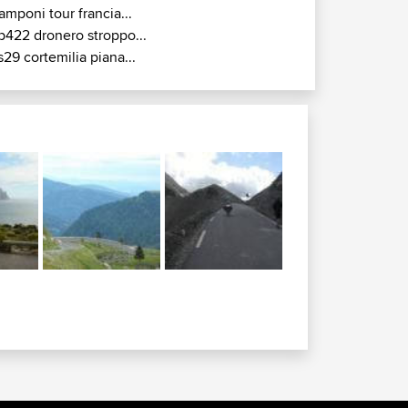
amponi tour francia...
p422 dronero stroppo...
s29 cortemilia piana...