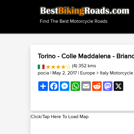
Find The Best Motorcycle Roads
Torino - Colle Maddalena - Brianc
(4) 352 kms
pocia
| May 2, 2017 |
Europe
>
Italy Motorcycl
Share
Facebook
Messenger
WhatsApp
Email
Reddit
Mastodon
X
Click/Tap Here To Load Map