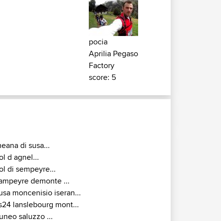
pocia
Aprilia Pegaso
Factory
score: 5
eana di susa...
ol d agnel...
ol di sempeyre...
ampeyre demonte ...
usa moncenisio iseran...
s24 lanslebourg mont...
uneo saluzzo ...