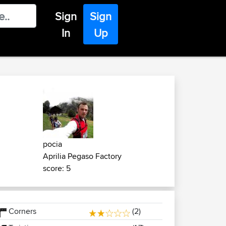
Sign
Sign
In
Up
pocia
Aprilia Pegaso Factory
score: 5
Corners
(2)