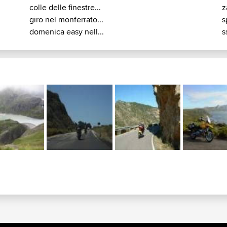
colle delle finestre...
z
giro nel monferrato...
s
domenica easy nell...
s