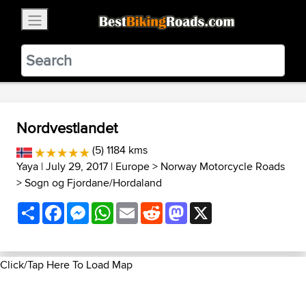
×
BestBikingRoads
Static Motion
3.99 - In Google Play
VIEW
Nordvestlandet
(5) 1184 kms
Yaya
| July 29, 2017 |
Europe
>
Norway Motorcycle Roads
>
Sogn og Fjordane/Hordaland
Share
Facebook
Messenger
WhatsApp
Email
Reddit
Mastodon
X
Click/Tap Here To Load Map