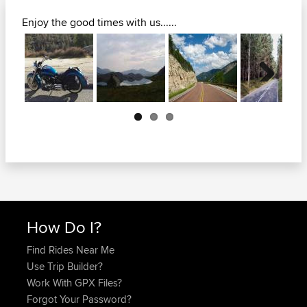
Enjoy the good times with us......
Next
How Do I?
Find Rides Near Me
Use Trip Builder?
Work With GPX Files?
Forgot Your Password?