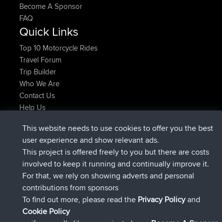
Become A Sponsor
FAQ
Quick Links
Top 10 Motorcycle Rides
Travel Forum
Trip Builder
Who We Are
Contact Us
Help Us
Latest Site Actions
This website needs to use cookies to offer you the best
joined
Now
TTonyF
BBR
user experience and show relevant ads.
Deleted Route 20 hrs, 41 min ago
joshawk
This project is offered freely to you but there are costs
joined
Yesterday
AndyMn
BBR
involved to keep it running and continually improve it.
joined
Yesterday
Atanas
BBR
For that, we rely on showing adverts and personal
joined
Yesterday
JimmyGER
BBR
contributions from sponsors
joined
August 8, 2026
JakMartin
BBR
To find out more, please read the
Privacy Policy
and
Connect
Cookie Policy