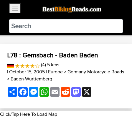
×
BestBikingRoads
Static Motion
3.99 - In Google Play
VIEW
L78 : Gernsbach - Baden Baden
(4) 5 kms
| October 15, 2005 |
Europe
>
Germany Motorcycle Roads
>
Baden-Württemberg
Share
Facebook
Messenger
WhatsApp
Email
Reddit
Mastodon
X
Click/Tap Here To Load Map